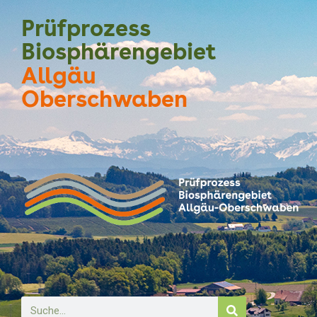
Prüfprozess
Biosphärengebiet
Allgäu
Oberschwaben