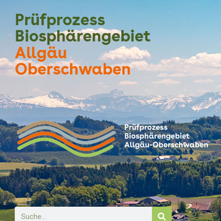
Prüfprozess
Biosphärengebiet
Allgäu
Oberschwaben